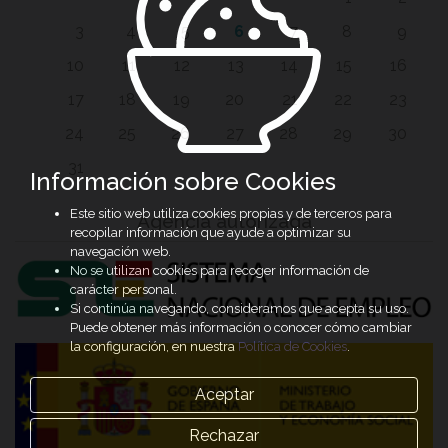
3
4
5
6
7
8
9
10
11
12
13
14
15
16
17
18
19
20
21
22
23
24
25
26
27
28
29
30
31
Información sobre Cookies
Este sitio web utiliza cookies propias y de terceros para
Agencia autorizada
recopilar información que ayude a optimizar su
navegación web.
No se utilizan cookies para recoger información de
carácter personal.
Si continúa navegando, consideramos que acepta su uso.
Puede obtener más información o conocer cómo cambiar
la configuración, en nuestra
Política de Cookies
.
Aceptar
Rechazar